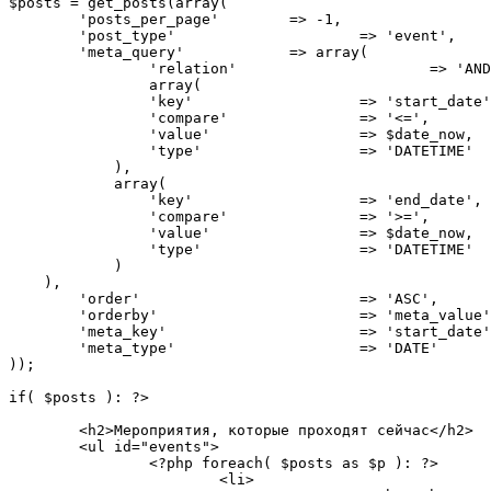
$posts
=
get_posts
(
array
(
'posts_per_page'
=
>
-
1
,
'post_type'
=
>
'event'
,
'meta_query'
=
>
array
(
'relation'
=
>
'AND
array
(
'key'
=
>
'start_date'
'compare'
=
>
'<='
,
'value'
=
>
$date_now
,
'type'
=
>
'DATETIME'
)
,
array
(
'key'
=
>
'end_date'
,
'compare'
=
>
'>='
,
'value'
=
>
$date_now
,
'type'
=
>
'DATETIME'
)
)
,
'order'
=
>
'ASC'
,
'orderby'
=
>
'meta_value'
'meta_key'
=
>
'start_date'
'meta_type'
=
>
'DATE'
)
)
;
if
(
$posts
)
:
?>
<
h2
>
Мероприятия, которые проходят сейчас
</
h2
>
<
ul 
id
=
"
events
"
>
<?php
foreach
(
$posts
as
$p
)
:
?>
<
li
>