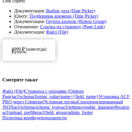
Link copied
Документация:
Выбор дата (Date Picker)
jQuery:
Подборщик времени (Time Picker)
Документация:
Группа кнопок (Button Group)
Отношение:
Ссылка на страницу (Page Link)
Документация:
Файл (File)
4999 ₽ (навсегда)
Купить
Смотрите также
Файл (File)
Страница с опциями (Options
Page)
acf/schema/format_value/name={field_name}
Установка ACF
PRO через Composer
Условная логика
Синхронизированный
JSON
acf/schema/schema_types
acf/settings/enable_datastore
Фильтр
acf/upload_prefilter
acf/field_group/admin_footer
Политика конфиденциальности