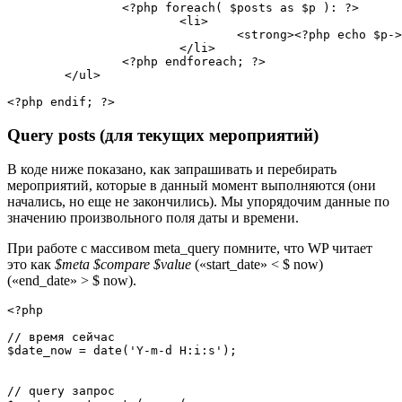
<?php
foreach
(
$posts
as
$p
)
:
?>
<
li
>
<
strong
>
<?php
echo
$p
-
>
</
li
>
<?php
endforeach
;
?>
</
ul
>
<?php
endif
;
?>
Query posts (для текущих мероприятий)
В коде ниже показано, как запрашивать и перебирать
мероприятий, которые в данный момент выполняются (они
начались, но еще не закончились). Мы упорядочим данные по
значению произвольного поля даты и времени.
При работе с массивом meta_query помните, что WP читает
это как
$meta $compare $value
(«start_date» < $ now)
(«end_date» > $ now).
<?php
// время сейчас
$date_now
=
date
(
'Y-m-d H:i:s'
)
;
// query запрос