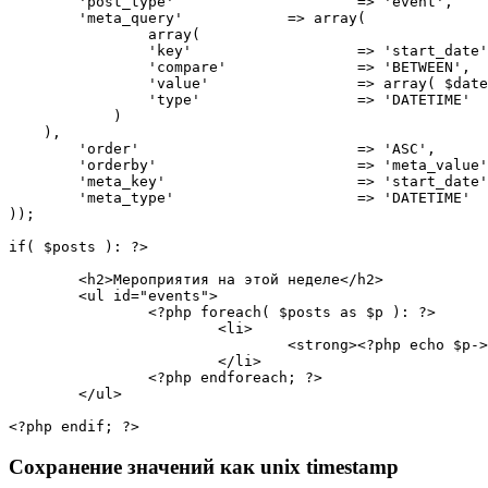
'post_type'
=
>
'event'
,
'meta_query'
=
>
array
(
array
(
'key'
=
>
'start_date'
'compare'
=
>
'BETWEEN'
,
'value'
=
>
array
(
$date
'type'
=
>
'DATETIME'
)
)
,
'order'
=
>
'ASC'
,
'orderby'
=
>
'meta_value'
'meta_key'
=
>
'start_date'
'meta_type'
=
>
'DATETIME'
)
)
;
if
(
$posts
)
:
?>
<
h2
>
Мероприятия на этой неделе
</
h2
>
<
ul 
id
=
"
events
"
>
<?php
foreach
(
$posts
as
$p
)
:
?>
<
li
>
<
strong
>
<?php
echo
$p
-
>
</
li
>
<?php
endforeach
;
?>
</
ul
>
<?php
endif
;
?>
Сохранение значений как unix timestamp