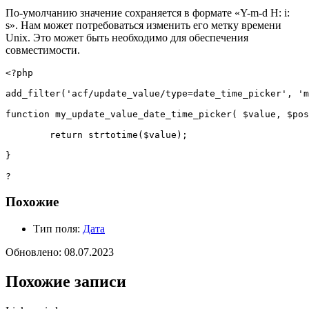
По-умолчанию значение сохраняется в формате «Y-m-d H: i:
s». Нам может потребоваться изменить его метку времени
Unix. Это может быть необходимо для обеспечения
совместимости.
<?php
add_filter
(
'acf/update_value/type=date_time_picker'
,
'm
function
my_update_value_date_time_picker
(
$value
,
$pos
return
strtotime
(
$value
)
;
}
?
Похожие
Тип поля:
Дата
Обновлено: 08.07.2023
Похожие записи