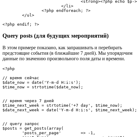
<
strong
>
<?php
echo
$p
-
>
</
li
>
<?php
endforeach
;
?>
</
ul
>
<?php
endif
;
?>
Query posts (для будущих мероприятий)
В этом примере показано, как запрашивать и перебирать
предстоящие события (в ближайшие 7 дней). Мы упорядочим
данные по значению произвольного поля даты и времени.
<?php
// время сейчас
$date_now
=
date
(
'Y-m-d H:i:s'
)
;
$time_now
=
strtotime
(
$date_now
)
;
// время через 7 дней
$time_next_week
=
strtotime
(
'+7 day'
,
$time_now
)
;
$date_next_week
=
date
(
'Y-m-d H:i:s'
,
$time_next_week
)
;
// query запрос
$posts
=
get_posts
(
array
(
'posts_per_page'
=
>
-
1
,