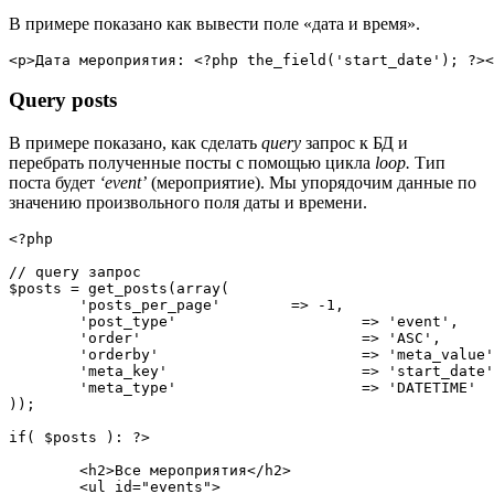
В примере показано как вывести поле «дата и время».
<
p
>Дата мероприятия
:
<?php
the_field
(
'start_date'
)
;
?>
<
Query posts
В примере показано, как сделать
query
запрос к БД и
перебрать полученные посты с помощью цикла
loop.
Тип
поста будет
‘event’
(мероприятие). Мы упорядочим данные по
значению произвольного поля даты и времени.
<?php
// query запрос
$posts
=
get_posts
(
array
(
'posts_per_page'
=
>
-
1
,
'post_type'
=
>
'event'
,
'order'
=
>
'ASC'
,
'orderby'
=
>
'meta_value'
'meta_key'
=
>
'start_date'
'meta_type'
=
>
'DATETIME'
)
)
;
if
(
$posts
)
:
?>
<
h2
>
Все мероприятия
</
h2
>
<
ul 
id
=
"
events
"
>