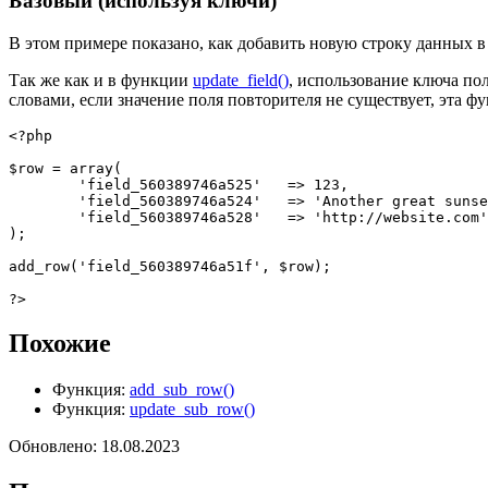
Базовый (используя ключи)
В этом примере показано, как добавить новую строку данных 
Так же как и в функции
update_field()
, использование ключа по
словами, если значение поля повторителя не существует, эта ф
<?php
$row
=
array
(
'field_560389746a525'
=
>
123
,
'field_560389746a524'
=
>
'Another great sunse
'field_560389746a528'
=
>
'http://website.com'
)
;
add_row
(
'field_560389746a51f'
,
$row
)
;
?>
Похожие
Функция:
add_sub_row()
Функция:
update_sub_row()
Обновлено: 18.08.2023