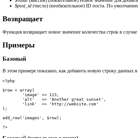
$value
(массив) (обязательное) Новое значение для добавл
$post_id
(число) (необязательное) ID поста. По умолчани
Возвращает
Функция возвращает новое значение количества строк в случае
Примеры
Базовый
В этом примере показано, как добавить новую строку данных в с
<?php
$row
=
array
(
'image'
=
>
123
,
'alt'
=
>
'Another great sunset'
,
'link'
=
>
'http://website.com'
)
;
add_row
(
'images'
,
$row
)
;
?>