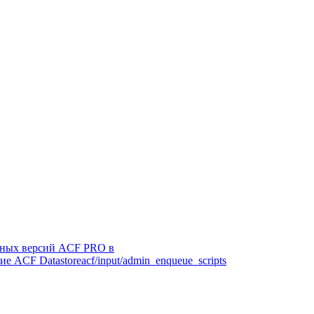
зных версий ACF PRO в
ие ACF Datastore
acf/input/admin_enqueue_scripts