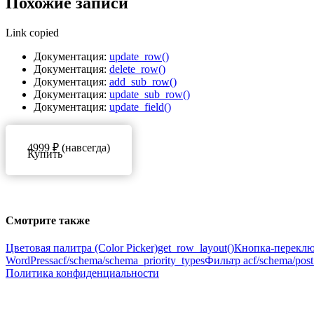
Похожие записи
Link copied
Документация:
update_row()
Документация:
delete_row()
Документация:
add_sub_row()
Документация:
update_sub_row()
Документация:
update_field()
4999 ₽ (навсегда)
Купить
Смотрите также
Цветовая палитра (Color Picker)
get_row_layout()
Кнопка-переключ
WordPress
acf/schema/schema_priority_types
Фильтр acf/schema/post
Политика конфиденциальности