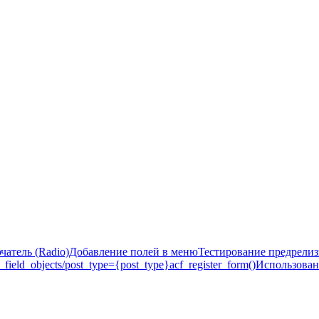
атель (Radio)
Добавление полей в меню
Тестирование предрели
_field_objects/post_type={post_type}
acf_register_form()
Использован