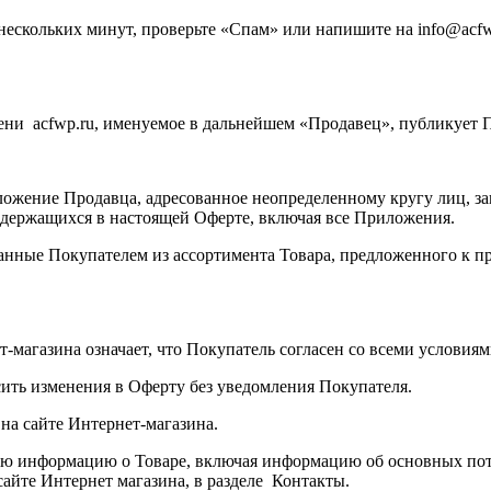
нескольких минут, проверьте «Спам» или напишите на info@acfw
ени acfwp.ru, именуемое в дальнейшем «Продавец», публикует
ложение Продавца, адресованное неопределенному кругу лиц, з
одержащихся в настоящей Оферте, включая все Приложения.
занные Покупателем из ассортимента Товара, предложенного к п
ет-магазина означает, что Покупатель согласен со всеми услови
сить изменения в Оферту без уведомления Покупателя.
 на сайте Интернет-магазина.
ю информацию о Товаре, включая информацию об основных потре
айте Интернет магазина, в разделе Контакты.