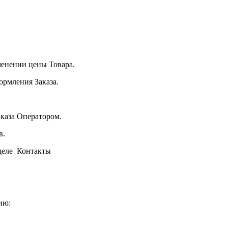
менении цены Товара.
ормления Заказа.
аказа Оператором.
в.
зделе Контакты
ию: