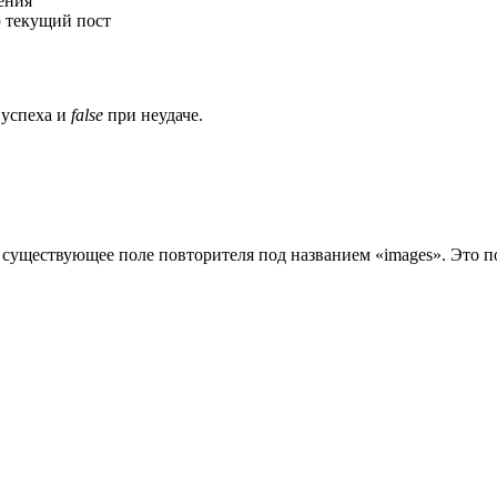
ения
ю текущий пост
 успеха и
false
при неудаче.
уществующее поле повторителя под названием «images». Это поле п