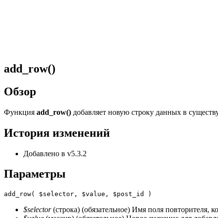
add_row()
Обзор
Функция
add_row()
добавляет новую строку данных в сущест
История изменений
Добавлено в v5.3.2
Параметры
add_row(
$selector
,
$value
,
$post_id
)
$selector
(строка) (обязательное) Имя поля повторителя, 