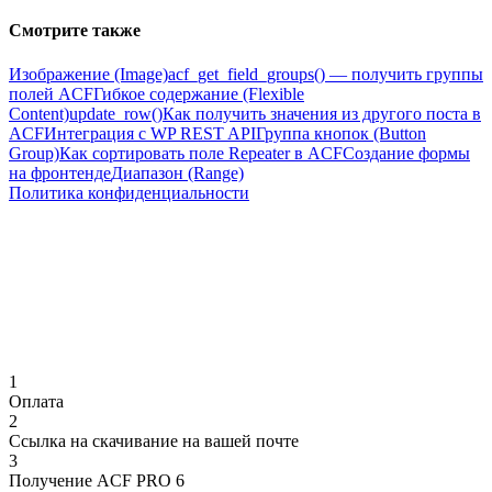
Смотрите также
Изображение (Image)
acf_get_field_groups() — получить группы
полей ACF
Гибкое содержание (Flexible
Content)
update_row()
Как получить значения из другого поста в
ACF
Интеграция с WP REST API
Группа кнопок (Button
Group)
Как сортировать поле Repeater в ACF
Создание формы
на фронтенде
Диапазон (Range)
Политика конфиденциальности
1
Оплата
2
Ссылка на скачивание на вашей почте
3
Получение ACF PRO 6