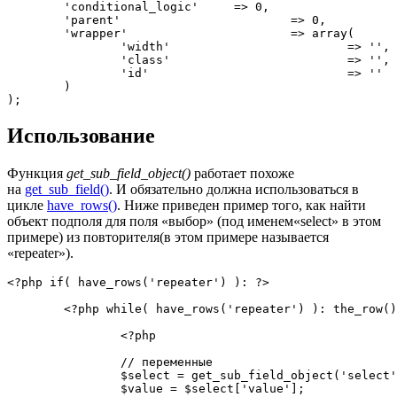
'conditional_logic'
=
>
0
,
'parent'
=
>
0
,
'wrapper'
=
>
array
(
'width'
=
>
''
,
'class'
=
>
''
,
'id'
=
>
''
)
)
;
Использование
Функция
get_sub_field_object()
работает похоже
на
get_sub_field()
. И обязательно должна использоваться в
цикле
have_rows()
. Ниже приведен пример того, как найти
объект подполя для поля «выбор» (под именем«select» в этом
примере) из повторителя(в этом примере называется
«repeater»).
<?php
if
(
have_rows
(
'repeater'
)
)
:
?>
<?php
while
(
have_rows
(
'repeater'
)
)
:
the_row
(
)
<?php
// переменные
$select
=
get_sub_field_object
(
'select'
$value
=
$select
[
'value'
]
;