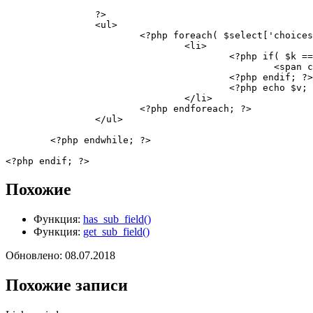
?>
<
ul
>
<?php
foreach
(
$select
[
'choices
<
li
>
<?php
if
(
$k
==
<
span 
c
<?php
endif
;
?>
<?php
echo
$v
;
</
li
>
<?php
endforeach
;
?>
</
ul
>
<?php
endwhile
;
?>
<?php
endif
;
?>
Похожие
Функция:
has_sub_field()
Функция:
get_sub_field()
Обновлено: 08.07.2018
Похожие записи