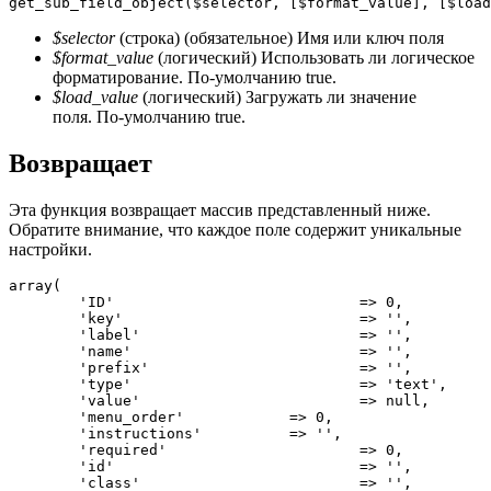
get_sub_field_object
(
$selector
,
[
$format_value
]
,
[
$load
$selector
(строка) (обязательное) Имя или ключ поля
$format_value
(логический) Использовать ли логическое
форматирование. По-умолчанию true.
$load_value
(логический) Загружать ли значение
поля. По-умолчанию true.
Возвращает
Эта функция возвращает массив представленный ниже.
Обратите внимание, что каждое поле содержит уникальные
настройки.
array
(
'ID'
=
>
0
,
'key'
=
>
''
,
'label'
=
>
''
,
'name'
=
>
''
,
'prefix'
=
>
''
,
'type'
=
>
'text'
,
'value'
=
>
null
,
'menu_order'
=
>
0
,
'instructions'
=
>
''
,
'required'
=
>
0
,
'id'
=
>
''
,
'class'
=
>
''
,