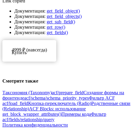
Link copied
Документация:
get_field_object()
Документация:
get_field_objects()
Документация:
get_sub_field()
Документация:
get_row()
Документация:
get_fields()
4999 ₽ (навсегда)
Купить
Смотрите также
Таксономия (Taxonomy)
acf/prepare_field
Создание формы на
фронтенде
acf/schema/schema_priority_types
Фильтр ACF
acf/load_field
Кнопка-переключатель (Radio)
Родственные связи
(Relationship)
ACF Blocks: использование
get_block_wrapper_attributes()
Примеры кода
Фильтр
acf/fields/relationship/query
Политика конфиденциальности