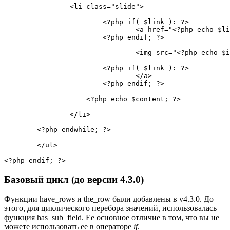
<
li 
class
=
"
slide
"
>
<?php
if
(
$link
)
:
?>
<
a 
href
=
"
<?php
echo
$li
<?php
endif
;
?>
<
img 
src
=
"
<?php
echo
$i
<?php
if
(
$link
)
:
?>
</
a
>
<?php
endif
;
?>
<?php
echo
$content
;
?>
</
li
>
<?php
endwhile
;
?>
</
ul
>
<?php
endif
;
?>
Базовый цикл (до версии 4.3.0)
Функции have_rows и the_row были добавлены в v4.3.0. До
этого, для циклического перебора значений, использовалась
функция has_sub_field. Ее основное отличие в том, что вы не
можете использовать ее в операторе
if
.