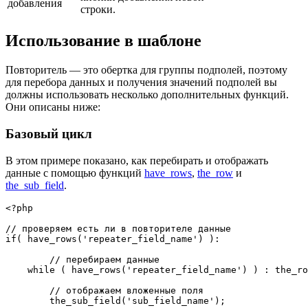
добавления
строки.
Использование в шаблоне
Повторитель — это обертка для группы подполей, поэтому
для перебора данных и получения значений подполей вы
должны использовать несколько дополнительных функций.
Они описаны ниже:
Базовый цикл
В этом примере показано, как перебирать и отображать
данные с помощью функций
have_rows
,
the_row
и
the_sub_field
.
<?php
// проверяем есть ли в повторителе данные
if
(
have_rows
(
'repeater_field_name'
)
)
:
// перебираем данные
while
(
have_rows
(
'repeater_field_name'
)
)
:
the_ro
// отображаем вложенные поля
the_sub_field
(
'sub_field_name'
)
;