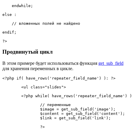
endwhile
;
else
:
// вложенных полей не найдено
endif
;
?>
Продвинутый цикл
В этом примере будет использоваться функция
get_sub_field
для хранения переменных в цикле.
<?php
if
(
have_rows
(
'repeater_field_name'
)
)
:
?>
<
ul 
class
=
"
slides
"
>
<?php
while
(
have_rows
(
'repeater_field_name'
)
)
// переменные
$image
=
get_sub_field
(
'image'
)
;
$content
=
get_sub_field
(
'content'
)
;
$link
=
get_sub_field
(
'link'
)
;
?>