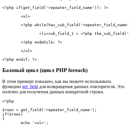
<?php
if
(
get_field
(
'repeater_field_name'
)
)
:
?>
<
ul
>
<?php
while
(
has_sub_field
(
'repeater_field_name'
<
li
>
sub_field_1 
=
<?php
the_sub_field
(
'
<?php
endwhile
;
?>
</
ul
>
<?php
endif
;
?>
Базовый цикл (цикл PHP foreach)
В этом примере показано, как вы можете использовать
функцию
get_field
для возвращения данных повторителя. Это
полезно для получения данных конкретной строки.
<?php
$rows
=
get_field
(
'repeater_field_name'
)
;
if
(
$rows
)
{
echo
'<ul>'
;