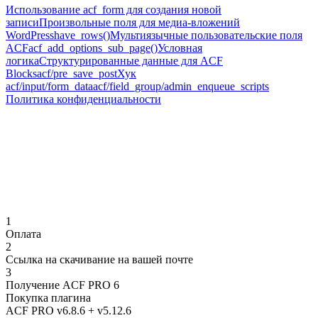
Использование acf_form для создания новой
записи
Произвольные поля для медиа-вложений
WordPress
have_rows()
Мультиязычные пользовательские поля
ACF
acf_add_options_sub_page()
Условная
логика
Структурированные данные для ACF
Blocks
acf/pre_save_post
Хук
acf/input/form_data
acf/field_group/admin_enqueue_scripts
Политика конфиденциальности
1
Оплата
2
Ссылка на скачивание на вашей почте
3
Получение ACF PRO 6
Покупка плагина
ACF PRO v6.8.6
+ v5.12.6