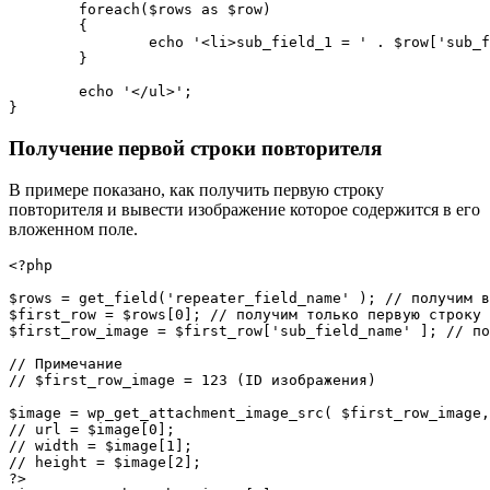
foreach
(
$rows
as
$row
)
{
echo
'<li>sub_field_1 = '
.
$row
[
'sub_f
}
echo
'</ul>'
;
}
Получение первой строки повторителя
В примере показано, как получить первую строку
повторителя и вывести изображение которое содержится в его
вложенном поле.
<?php
$rows
=
get_field
(
'repeater_field_name'
)
;
// получим в
$first_row
=
$rows
[
0
]
;
// получим только первую строку
$first_row_image
=
$first_row
[
'sub_field_name'
]
;
// по
// Примечание
// $first_row_image = 123 (ID изображения)
$image
=
wp_get_attachment_image_src
(
$first_row_image
,
// url = $image[0];
// width = $image[1];
// height = $image[2];
?>