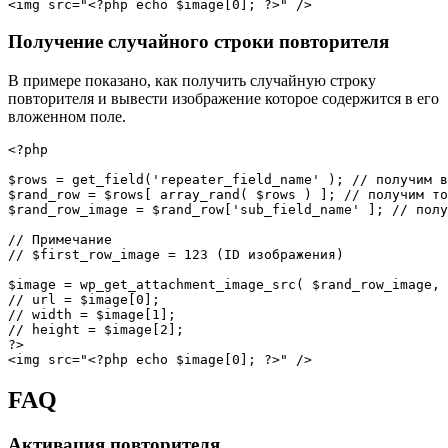
<
img 
src
=
"
<?php
echo
$image
[
0
]
;
?>
"
/>
Получение случайного строки повторителя
В примере показано, как получить случайную строку
повторителя и вывести изображение которое содержится в его
вложенном поле.
<?php
$rows
=
get_field
(
'repeater_field_name'
)
;
// получим в
$rand_row
=
$rows
[
array_rand
(
$rows
)
]
;
// получим то
$rand_row_image
=
$rand_row
[
'sub_field_name'
]
;
// полу
// Примечание
// $first_row_image = 123 (ID изображения)
$image
=
wp_get_attachment_image_src
(
$rand_row_image
,
// url = $image[0];
// width = $image[1];
// height = $image[2];
?>
<
img 
src
=
"
<?php
echo
$image
[
0
]
;
?>
"
/>
FAQ
Активация повторителя