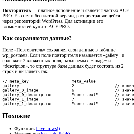
Повторитель
— платное дополнение и является частью ACF
PRO. Его нет в бесплатной версии, распространяющейся
через репозиторий WordPress. Для активации его
возможностей купите ACF PRO.
Как сохраняются данные?
Поле «Повторитель» сохраняет свои данные в таблице
wp_postmeta. Если поле повторителя называется «gallery» и
содержит 2 вложенных поля, называемых «image» и
«description», то структура базы данных будет состоять из 2
строк и выглядеть так:
// meta_key                  meta_value
gallery                      
2
// колич
gallery_0_image              
6
// значе
gallery_0_description        
"some text"
// значе
gallery_1_image              
7
// значе
gallery_1_description        
"some text"
// значе
Похожие
Функции:
have_rows()
Устаревшие:
has_sub_field()